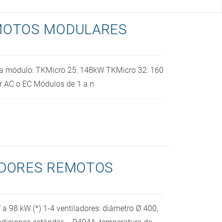
MOTOS MODULARES
da módulo: TKMicro 25: 148kW TKMicro 32: 160
 AC o EC Módulos de 1 a n
DORES REMOTOS
a 98 kW (*) 1-4 ventiladores: diámetro Ø 400,