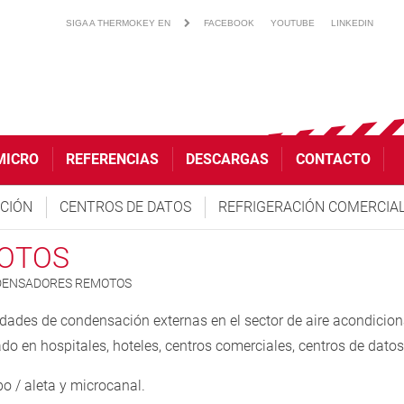
SIGA A THERMOKEY EN
FACEBOOK
YOUTUBE
LINKEDIN
MICRO
REFERENCIAS
DESCARGAS
CONTACTO
ACIÓN
CENTROS DE DATOS
REFRIGERACIÓN COMERCIA
OTOS
ENSADORES REMOTOS
ades de condensación externas en el sector de aire acondicionad
do en hospitales, hoteles, centros comerciales, centros de dato
 / aleta y microcanal.